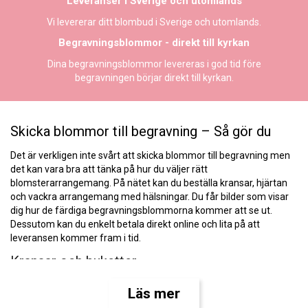
Leveranser i Sverige och utomlands
Vi levererar ditt blombud i Sverige och utomlands.
Begravningsblommor - direkt till kyrkan
Dina begravningsblommor levereras i god tid före
begravningen börjar direkt till kyrkan.
Skicka blommor till begravning – Så gör du
Det är verkligen inte svårt att skicka blommor till begravning men
det kan vara bra att tänka på hur du väljer rätt
blomsterarrangemang. På nätet kan du beställa kransar, hjärtan
och vackra arrangemang med hälsningar. Du får bilder som visar
dig hur de färdiga begravningsblommorna kommer att se ut.
Dessutom kan du enkelt betala direkt online och lita på att
leveransen kommer fram i tid.
Kransar och buketter
Det är många som tycker att kransar är det finaste att skicka till en
Läs mer
begravning. Begravningskransen är elegant och den uttrycker ett