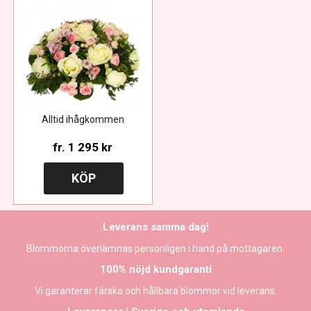
Alltid ihågkommen
fr.
1 295 kr
KÖP
Leverans samma dag!
Blommorna överlämnas personligen i hand på mottagaren.
100% nöjd kundgaranti
Vi garanterar färska och hållbara blommor vid leverans.