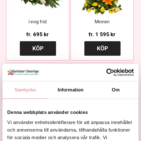
I evig frid
Minnen
fr.
695 kr
fr.
1 595 kr
KÖP
KÖP
Samtycke
Information
Om
Denna webbplats använder cookies
Vi använder enhetsidentifierare för att anpassa innehållet
Käraste vän
Älskade vän
och annonserna till användarna, tillhandahålla funktioner
för sociala medier och analysera vår trafik. Vi
fr.
1 595 kr
fr.
1 595 kr