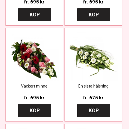
fr.
695 kr
fr.
695 kr
KÖP
KÖP
Vackert minne
En sista hälsning
fr.
695 kr
fr.
675 kr
KÖP
KÖP