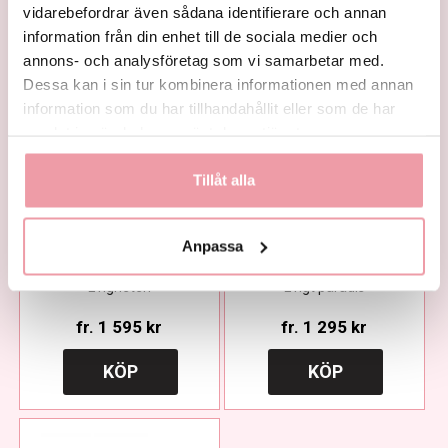
vidarebefordrar även sådana identifierare och annan
information från din enhet till de sociala medier och
KÖP
KÖP
annons- och analysföretag som vi samarbetar med.
Dessa kan i sin tur kombinera informationen med annan
information som du har tillhandahållit eller som de har
samlat in när du har använt deras tjänster.
Tillåt alla
Anpassa
Evigheten
Evigt paradis
fr.
1 595 kr
fr.
1 295 kr
KÖP
KÖP