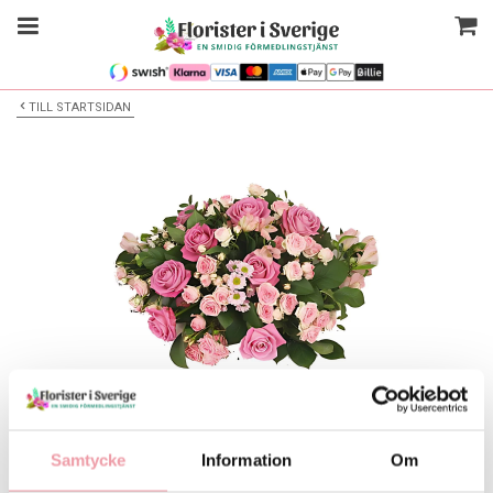
TILL STARTSIDAN
Bilden är endast ett exempel
Låg Begravningsdekoration
Samtycke
Information
Om
Välj alternativ