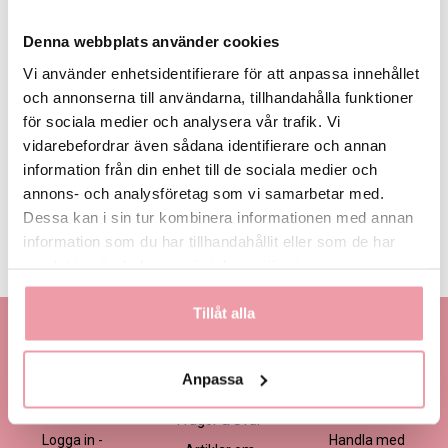
Denna webbplats använder cookies
Vi använder enhetsidentifierare för att anpassa innehållet
och annonserna till användarna, tillhandahålla funktioner
för sociala medier och analysera vår trafik. Vi
1 295 kr
1 695 kr
2 095 kr
Eget, minst 1
295 kr
vidarebefordrar även sådana identifierare och annan
information från din enhet till de sociala medier och
annons- och analysföretag som vi samarbetar med.
LÄGG I VARUKORGEN
Dessa kan i sin tur kombinera informationen med annan
information som du har tillhandahållit eller som de har
Produktinformation
Läs mer
samlat in när du har använt deras tjänster.
Tillåt alla
Kontakta oss
Information
Handla
Kontakta kundtjänst
Om oss
Så här beställer du
Anpassa
Ansökan -
Om cookies
Köp- och
Blomsterbutik
leveransvillkor
Frågor & Svar
Logga in -
Handla med