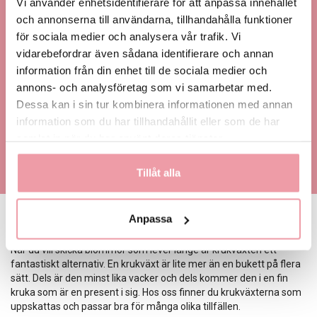
Vi använder enhetsidentifierare för att anpassa innehållet
Leverans samma dag!
och annonserna till användarna, tillhandahålla funktioner
Blommorna överlämnas personligen i hand på mottagaren.
för sociala medier och analysera vår trafik. Vi
100% nöjd kundgaranti
vidarebefordrar även sådana identifierare och annan
Vi garanterar färska och hållbara blommor vid leverans.
information från din enhet till de sociala medier och
annons- och analysföretag som vi samarbetar med.
Leveranser i Sverige och utomlands
Dessa kan i sin tur kombinera informationen med annan
Vi levererar ditt blombud i Sverige och utomlands.
information som du har tillhandahållit eller som de har
Begravningsblommor - direkt till kyrkan
samlat in när du har använt deras tjänster.
Dina begravningsblommor levereras i god tid före
begravningen börjar direkt till kyrkan.
Tillåt alla
Anpassa
Sköna gröna växter
När du vill skicka blommor som lever länge är krukväxten ett
fantastiskt alternativ. En krukväxt är lite mer än en bukett på flera
sätt. Dels är den minst lika vacker och dels kommer den i en fin
kruka som är en present i sig. Hos oss finner du krukväxterna som
uppskattas och passar bra för många olika tillfällen.