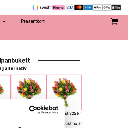
d
Presentkort
lpanbukett
lj alternativ
vorit
575 kr
Eget, minst 325 kr
 att beställa när de är i säsong. Just nu är