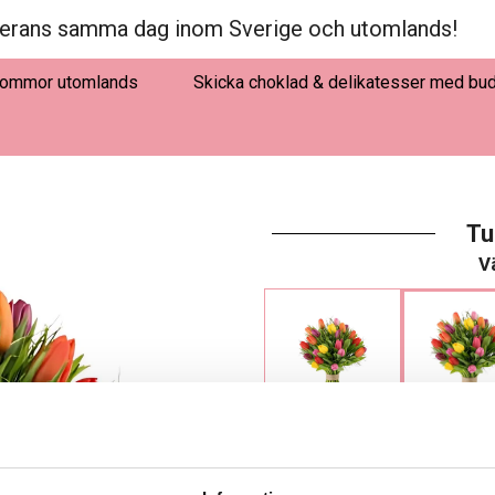
erans samma dag inom Sverige och utomlands!
lommor utomlands
Skicka choklad & delikatesser med bu
Tu
Vä
325 kr
425 kr - Fa
De här produkterna går endast