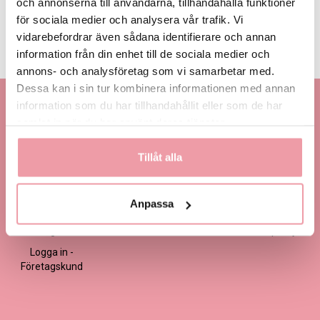
och annonserna till användarna, tillhandahålla funktioner
LÄGG I VARUKORGEN
för sociala medier och analysera vår trafik. Vi
vidarebefordrar även sådana identifierare och annan
Produktinformation
Läs mer
information från din enhet till de sociala medier och
annons- och analysföretag som vi samarbetar med.
Dessa kan i sin tur kombinera informationen med annan
Kontakta oss
Information
Handla
information som du har tillhandahållit eller som de har
samlat in när du har använt deras tjänster.
Kontakta kundtjänst
Om oss
Så här beställer du
Ansökan -
Om cookies
Köp- och
Tillåt alla
Blomsterbutik
leveransvillkor
Frågor & Svar
Logga in -
Handla med
Artiklar om
Blomsterbutik
presentkort
blommor
Anpassa
Ansökan -
Integritets- och
Fler kategorier
Företagskund
säkerhetspolicy
Logga in -
Företagskund