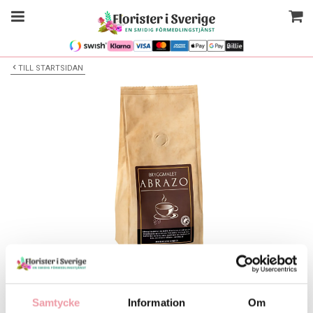
TILL STARTSIDAN
Bilden är endast ett exempel
Finsmakarna Abrazo Bryggkaffe
Samtycke
Information
Om
Välj alternativ