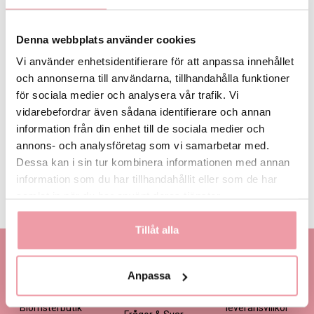
Denna webbplats använder cookies
Vi använder enhetsidentifierare för att anpassa innehållet
och annonserna till användarna, tillhandahålla funktioner
69 kr
för sociala medier och analysera vår trafik. Vi
vidarebefordrar även sådana identifierare och annan
LÄGG I VARUKORGEN
information från din enhet till de sociala medier och
annons- och analysföretag som vi samarbetar med.
Dessa kan i sin tur kombinera informationen med annan
Produktinformation
Läs mer
information som du har tillhandahållit eller som de har
samlat in när du har använt deras tjänster.
Leveransinformation
Läs mer
Tillåt alla
Kontakta oss
Information
Handla
Kontakta kundtjänst
Om oss
Så här beställer du
Anpassa
Ansökan -
Om cookies
Köp- och
Blomsterbutik
leveransvillkor