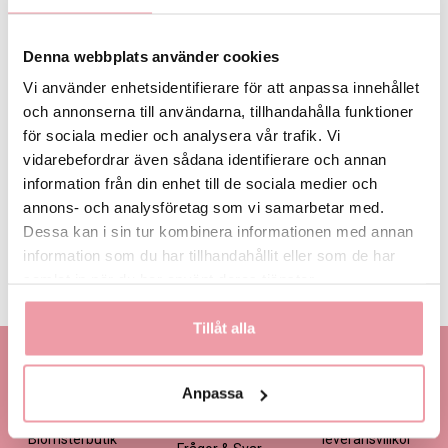
Denna webbplats använder cookies
Vi använder enhetsidentifierare för att anpassa innehållet
och annonserna till användarna, tillhandahålla funktioner
89 kr
för sociala medier och analysera vår trafik. Vi
vidarebefordrar även sådana identifierare och annan
LÄGG I VARUKORGEN
information från din enhet till de sociala medier och
annons- och analysföretag som vi samarbetar med.
Dessa kan i sin tur kombinera informationen med annan
Produktinformation
Läs mer
information som du har tillhandahållit eller som de har
samlat in när du har använt deras tjänster.
Leveransinformation
Läs mer
Tillåt alla
Kontakta oss
Information
Handla
Kontakta kundtjänst
Om oss
Så här beställer du
Anpassa
Ansökan -
Om cookies
Köp- och
Blomsterbutik
leveransvillkor