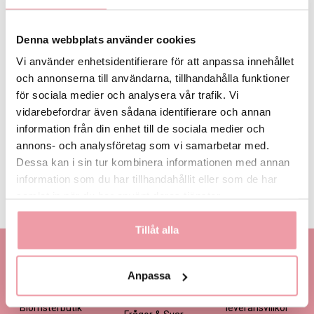
Denna webbplats använder cookies
Vi använder enhetsidentifierare för att anpassa innehållet
och annonserna till användarna, tillhandahålla funktioner
59 kr
för sociala medier och analysera vår trafik. Vi
vidarebefordrar även sådana identifierare och annan
LÄGG I VARUKORGEN
information från din enhet till de sociala medier och
annons- och analysföretag som vi samarbetar med.
Dessa kan i sin tur kombinera informationen med annan
Produktinformation
Läs mer
information som du har tillhandahållit eller som de har
samlat in när du har använt deras tjänster.
Leveransinformation
Läs mer
Tillåt alla
Kontakta oss
Information
Handla
Kontakta kundtjänst
Om oss
Så här beställer du
Anpassa
Ansökan -
Om cookies
Köp- och
Blomsterbutik
leveransvillkor