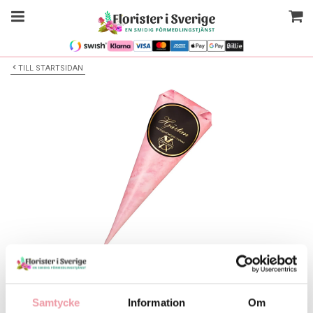
TILL STARTSIDAN
Bilden är endast ett exempel
Strut - Chokladhjärtan Mini
Samtycke
Information
Om
Välj alternativ