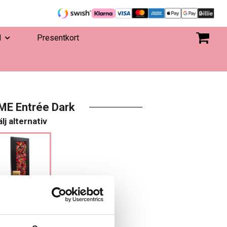
d
Presentkort
E Entrée Dark
lj alternativ
149 kr
 I VARUKORGEN