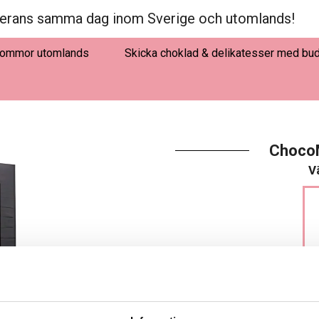
erans samma dag inom Sverige och utomlands!
lommor utomlands
Skicka choklad & delikatesser med bu
ChocoM
Vä
LÄGG