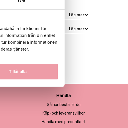
Om
Läs mer
andahålla funktioner för
Läs mer
n information från din enhet
 tur kombinera informationen
deras tjänster.
Tillåt alla
Handla
Så här beställer du
Köp- och leveransvillkor
Handla med presentkort