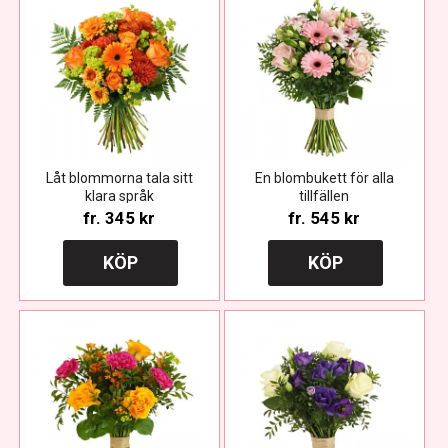
Låt blommorna tala sitt
En blombukett för alla
klara språk
tillfällen
fr.
345 kr
fr.
545 kr
KÖP
KÖP