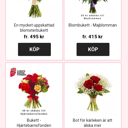
En mycket uppskattad
Blombukett - Majblomman
blomsterbukett
fr.
495 kr
fr.
415 kr
KÖP
KÖP
Bukett -
Bot för kärleken är att
Hjärtebarnsfonden
älska mer