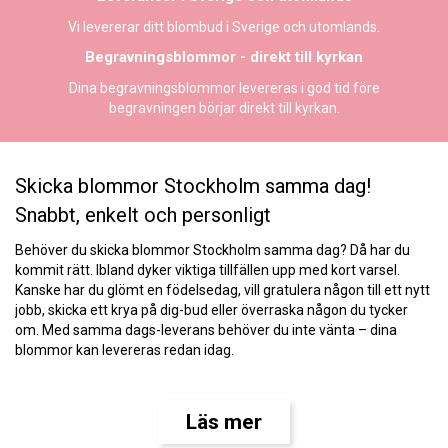
Vi levererar ditt blombud i Sverige och utomlands.
Begravningsblommor - direkt till kyrkan
Dina begravningsblommor levereras i god tid före
begravningen börjar direkt till kyrkan.
Skicka blommor Stockholm samma dag!
Snabbt, enkelt och personligt
Behöver du skicka blommor Stockholm samma dag? Då har du
kommit rätt. Ibland dyker viktiga tillfällen upp med kort varsel.
Kanske har du glömt en födelsedag, vill gratulera någon till ett nytt
jobb, skicka ett krya på dig-bud eller överraska någon du tycker
om. Med samma dags-leverans behöver du inte vänta – dina
blommor kan levereras redan idag.
Hos Florister i Sverige gör vi det enkelt att beställa vackra
blomsterarrangemang för leverans samma dag i Stockholm. Vi
Läs mer
samarbetar med erfarna florister som binder buketter med färska
blommor och ser till att din hälsning når mottagaren snabbt och