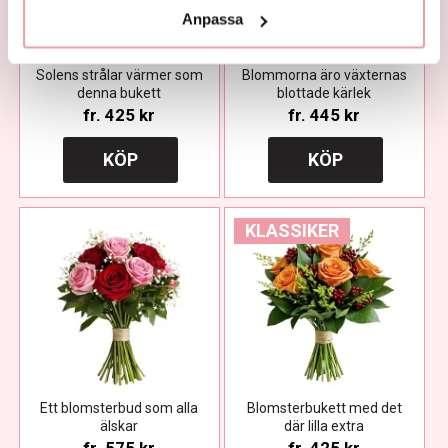
Anpassa
Solens strålar värmer som
Blommorna äro växternas
denna bukett
blottade kärlek
fr.
425 kr
fr.
445 kr
KÖP
KÖP
KLASSIKER
Ett blomsterbud som alla
Blomsterbukett med det
älskar
där lilla extra