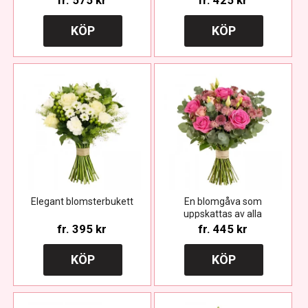
fr.
575 kr
fr.
425 kr
KÖP
KÖP
Elegant blomsterbukett
En blomgåva som
uppskattas av alla
fr.
395 kr
fr.
445 kr
KÖP
KÖP