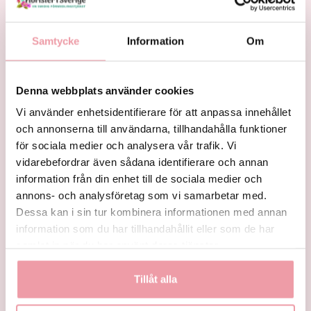
Samtycke
Information
Om
Denna webbplats använder cookies
Vi använder enhetsidentifierare för att anpassa innehållet
och annonserna till användarna, tillhandahålla funktioner
Sann blomsterglädje
Denna bukett är
riktig glädjespridare
för sociala medier och analysera vår trafik. Vi
fr.
355 kr
fr.
445 kr
vidarebefordrar även sådana identifierare och annan
information från din enhet till de sociala medier och
KÖP
KÖP
annons- och analysföretag som vi samarbetar med.
Dessa kan i sin tur kombinera informationen med annan
information som du har tillhandahållit eller som de har
samlat in när du har använt deras tjänster.
Tillåt alla