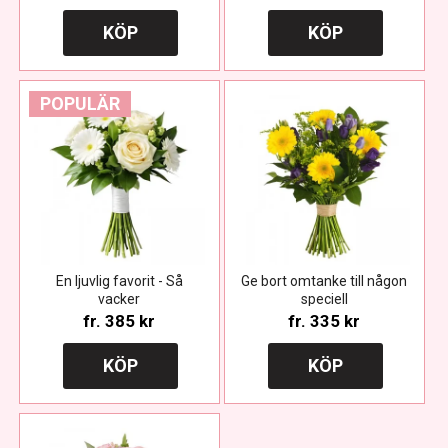
KÖP
KÖP
POPULÄR
En ljuvlig favorit - Så
Ge bort omtanke till någon
vacker
speciell
fr.
385 kr
fr.
335 kr
KÖP
KÖP