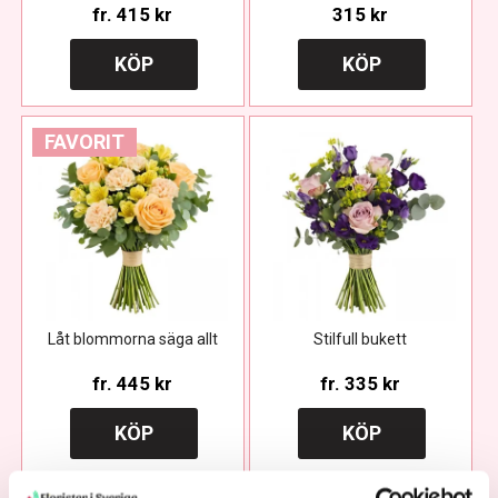
fr.
415 kr
315 kr
KÖP
KÖP
FAVORIT
Låt blommorna säga allt
Stilfull bukett
fr.
445 kr
fr.
335 kr
KÖP
KÖP