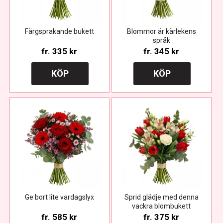
Färgsprakande bukett
Blommor är kärlekens
språk
fr.
335 kr
fr.
345 kr
KÖP
KÖP
Ge bort lite vardagslyx
Sprid glädje med denna
vackra blombukett
fr.
585 kr
fr.
375 kr