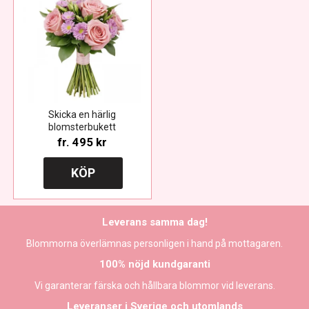
Skicka en härlig
blomsterbukett
fr.
495 kr
KÖP
Leverans samma dag!
Blommorna överlämnas personligen i hand på mottagaren.
100% nöjd kundgaranti
Vi garanterar färska och hållbara blommor vid leverans.
Leveranser i Sverige och utomlands