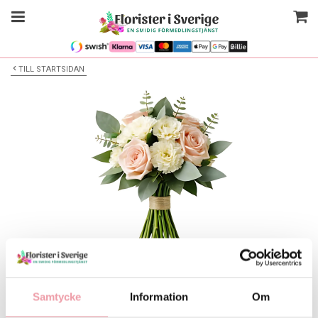
TILL STARTSIDAN
Bilden är endast ett exempel
Blombukett
Samtycke
Information
Om
Välj alternativ