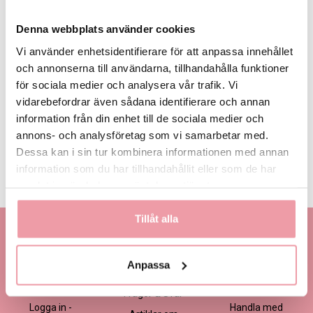
Denna webbplats använder cookies
Vi använder enhetsidentifierare för att anpassa innehållet
och annonserna till användarna, tillhandahålla funktioner
för sociala medier och analysera vår trafik. Vi
495 kr
595 kr
695 kr
Eget, minst
495 kr
vidarebefordrar även sådana identifierare och annan
information från din enhet till de sociala medier och
annons- och analysföretag som vi samarbetar med.
LÄGG I VARUKORGEN
Dessa kan i sin tur kombinera informationen med annan
information som du har tillhandahållit eller som de har
Produktinformation
Läs mer
samlat in när du har använt deras tjänster.
Tillåt alla
Kontakta oss
Information
Handla
Kontakta kundtjänst
Om oss
Så här beställer du
Anpassa
Ansökan -
Om cookies
Köp- och
Blomsterbutik
leveransvillkor
Frågor & Svar
Logga in -
Handla med