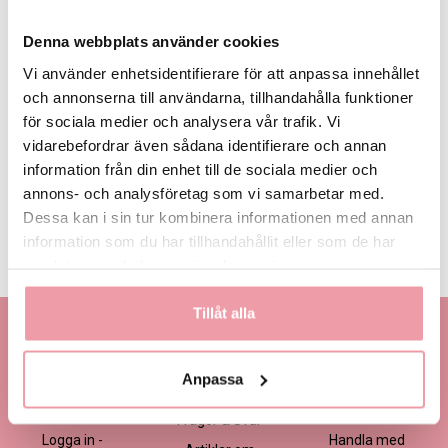
Denna webbplats använder cookies
Vi använder enhetsidentifierare för att anpassa innehållet
och annonserna till användarna, tillhandahålla funktioner
för sociala medier och analysera vår trafik. Vi
495 kr
595 kr
695 kr
Eget, minst
495 kr
vidarebefordrar även sådana identifierare och annan
information från din enhet till de sociala medier och
annons- och analysföretag som vi samarbetar med.
LÄGG I VARUKORGEN
Dessa kan i sin tur kombinera informationen med annan
information som du har tillhandahållit eller som de har
Produktinformation
Läs mer
samlat in när du har använt deras tjänster.
Tillåt alla
Kontakta oss
Information
Handla
Kontakta kundtjänst
Om oss
Så här beställer du
Anpassa
Ansökan -
Om cookies
Köp- och
Blomsterbutik
leveransvillkor
Frågor & Svar
Logga in -
Handla med