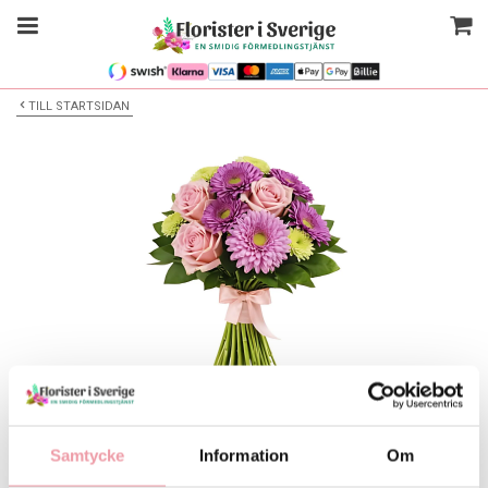
TILL STARTSIDAN
Bilden är endast ett exempel
Blombukett
Samtycke
Information
Om
Välj alternativ