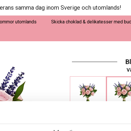
erans samma dag inom Sverige och utomlands!
lommor utomlands
Skicka choklad & delikatesser med bu
B
Vä
495 kr
595 kr
LÄGG