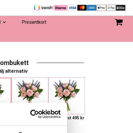
d
Presentkort
lombukett
lj alternativ
695 kr
Eget, minst 495 kr
 I VARUKORGEN