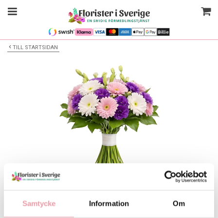
TILL STARTSIDAN
Bilden är endast ett exempel
Blombukett
Samtycke
Information
Om
Välj alternativ