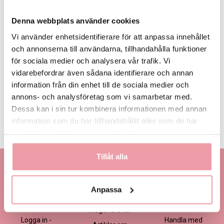
Denna webbplats använder cookies
Vi använder enhetsidentifierare för att anpassa innehållet
och annonserna till användarna, tillhandahålla funktioner
för sociala medier och analysera vår trafik. Vi
495 kr
595 kr
695 kr
Eget, minst
495 kr
vidarebefordrar även sådana identifierare och annan
information från din enhet till de sociala medier och
annons- och analysföretag som vi samarbetar med.
LÄGG I VARUKORGEN
Dessa kan i sin tur kombinera informationen med annan
information som du har tillhandahållit eller som de har
Produktinformation
Läs mer
samlat in när du har använt deras tjänster.
Tillåt alla
Kontakta oss
Information
Handla
Kontakta kundtjänst
Om oss
Så här beställer du
Anpassa
Ansökan -
Om cookies
Köp- och
Blomsterbutik
leveransvillkor
Frågor & Svar
Logga in -
Handla med