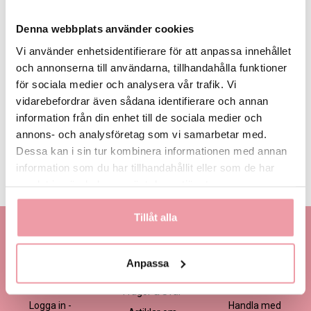
Denna webbplats använder cookies
Vi använder enhetsidentifierare för att anpassa innehållet
och annonserna till användarna, tillhandahålla funktioner
för sociala medier och analysera vår trafik. Vi
395 kr
495 kr -
595 kr
Eget, minst
Favorit
395 kr
vidarebefordrar även sådana identifierare och annan
information från din enhet till de sociala medier och
annons- och analysföretag som vi samarbetar med.
LÄGG I VARUKORGEN
Dessa kan i sin tur kombinera informationen med annan
information som du har tillhandahållit eller som de har
Produktinformation
Läs mer
samlat in när du har använt deras tjänster.
Tillåt alla
Kontakta oss
Information
Handla
Kontakta kundtjänst
Om oss
Så här beställer du
Anpassa
Ansökan -
Om cookies
Köp- och
Blomsterbutik
leveransvillkor
Frågor & Svar
Logga in -
Handla med