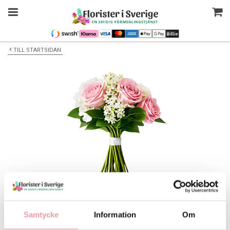
TILL STARTSIDAN
Bilden är endast ett exempel
Floristen skapar - Alla tillfällen
Samtycke
Information
Om
Välj alternativ