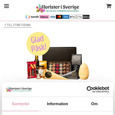
TILL STARTSIDAN
Bilden är endast ett exempel
Stilren delikatesslåda med uppskattade produkter. Perfekt som
Samtycke
Information
Om
"gå bort" present eller att avnjutas på egen hand.