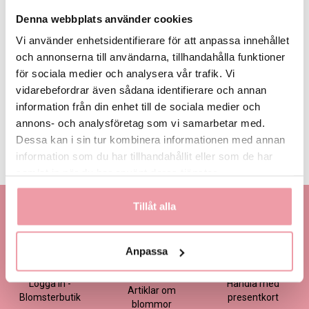
Ingredienser: socker, hasselnötter (17%), kakaosmör, mjölkpulver,
skumkakaopulver, kakaomassa, mandel, sojamjöl, solrosolja,
Denna webbplats använder cookies
vegetabiliskt fett (solros), emulgeringsmedel (sojalecitin), arom
Vi använder enhetsidentifierare för att anpassa innehållet
(vanilj). INNEHÅLLER HASSELNÖTTER, MANDEL OCH MJÖLK. KAN
och annonserna till användarna, tillhandahålla funktioner
INNEHÅLLA SPÅR AV ANDRA NÖTTER OCH VETE.
för sociala medier och analysera vår trafik. Vi
vidarebefordrar även sådana identifierare och annan
Tyvärr ingår inte denna produkt i vårt sortiment för tillfället.
information från din enhet till de sociala medier och
annons- och analysföretag som vi samarbetar med.
Till butikens startsida »
Dessa kan i sin tur kombinera informationen med annan
information som du har tillhandahållit eller som de har
Sitemap »
samlat in när du har använt deras tjänster.
Kontakta oss
Information
Tillåt alla
Handla
Kontakta kundtjänst
Om oss
Så här beställer du
Ansökan -
Om cookies
Köp- och
Anpassa
Blomsterbutik
leveransvillkor
Frågor & Svar
Logga in -
Handla med
Artiklar om
Blomsterbutik
presentkort
blommor