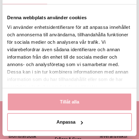
Denna webbplats använder cookies
Vi använder enhetsidentifierare för att anpassa innehållet
och annonserna till användarna, tillhandahålla funktioner
549 kr
för sociala medier och analysera vår trafik. Vi
vidarebefordrar även sådana identifierare och annan
LÄGG I VARUKORGEN
information från din enhet till de sociala medier och
annons- och analysföretag som vi samarbetar med.
Dessa kan i sin tur kombinera informationen med annan
Produktinformation
Läs mer
information som du har tillhandahållit eller som de har
samlat in när du har använt deras tjänster.
Leveransinformation
Läs mer
Tillåt alla
Kontakta oss
Information
Handla
Kontakta kundtjänst
Om oss
Så här beställer du
Anpassa
Ansökan -
Om cookies
Köp- och
Blomsterbutik
leveransvillkor