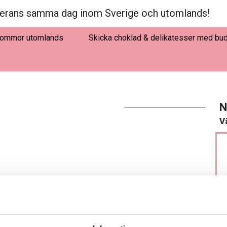
erans samma dag inom Sverige och utomlands!
lommor utomlands
Skicka choklad & delikatesser med bu
N
Vä
LÄGG