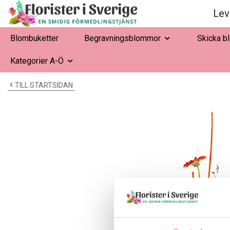
Lev
Blombuketter
Begravningsblommor
Skicka b
Kategorier A-Ö
TILL STARTSIDAN