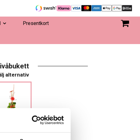
d
Presentkort
ivåbukett
lj alternativ
315 kr
 I VARUKORGEN