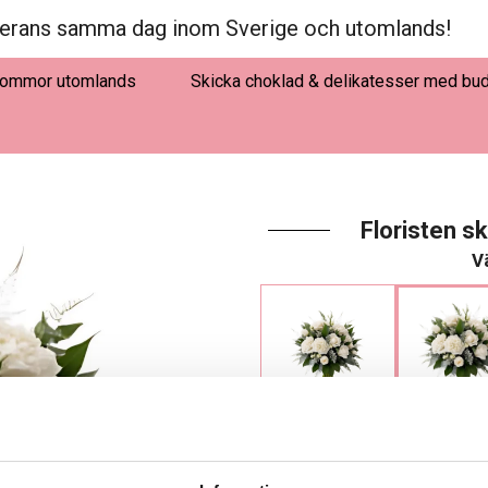
erans samma dag inom Sverige och utomlands!
lommor utomlands
Skicka choklad & delikatesser med bu
Floristen s
Vä
395 kr
495 kr - Fa
De här produkterna går 