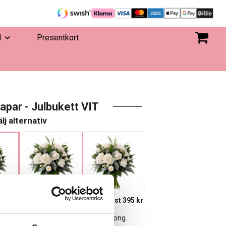
d
Presentkort
kapar - Julbukett VIT
lj alternativ
vorit
595 kr
Eget, minst 395 kr
endast att beställa när de är i säsong.