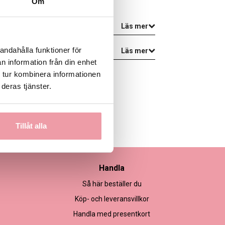
Om
Läs mer
andahålla funktioner för
Läs mer
n information från din enhet
 tur kombinera informationen
deras tjänster.
Tillåt alla
Handla
Så här beställer du
Köp- och leveransvillkor
Handla med presentkort