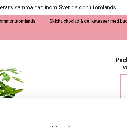
erans samma dag inom Sverige och utomlands!
lommor utomlands
Skicka choklad & delikatesser med bu
Pac
Vä
LÄGG