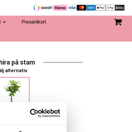
d
Presentkort
hira på stam
lj alternativ
2 499 kr
 I VARUKORGEN