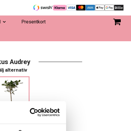
d
Presentkort
kus Audrey
lj alternativ
3 499 kr
 I VARUKORGEN