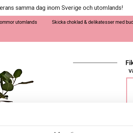
erans samma dag inom Sverige och utomlands!
lommor utomlands
Skicka choklad & delikatesser med bu
Fi
Vä
LÄGG