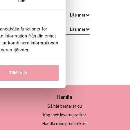
Om
Läs mer
andahålla funktioner för
Läs mer
n information från din enhet
 tur kombinera informationen
deras tjänster.
Tillåt alla
Handla
Så här beställer du
Köp- och leveransvillkor
Handla med presentkort