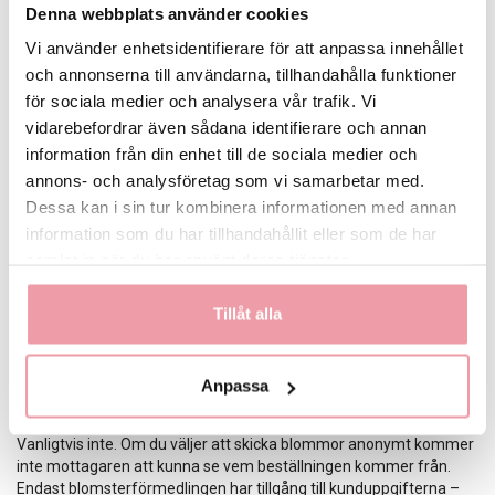
Denna webbplats använder cookies
Oavsett anledning är det fullt möjligt – man kan skicka blommor
anonymt utan att avslöja sin identitet.
Vi använder enhetsidentifierare för att anpassa innehållet
och annonserna till användarna, tillhandahålla funktioner
Tips när du vill skicka blommor anonymt
för sociala medier och analysera vår trafik. Vi
vidarebefordrar även sådana identifierare och annan
Om du vill att din överraskning ska bli perfekt finns det några enkla
saker att tänka på:
information från din enhet till de sociala medier och
annons- och analysföretag som vi samarbetar med.
Ange bara mottagarens information – inte ditt eget namn i
Dessa kan i sin tur kombinera informationen med annan
meddelandet.
Välj ett neutralt kort om du inte vill väcka misstankar.
information som du har tillhandahållit eller som de har
Var tydlig med leveransdatum – särskilt om blommorna ska
samlat in när du har använt deras tjänster.
levereras till arbetsplats eller skola.
Undvik personliga detaljer som kan avslöja dig i texten.
Tillåt alla
När du följer dessa steg kan du enkelt och tryggt skicka blommor
anonymt till vem du vill.
Anpassa
Kan man spåra vem som skickat blommorna?
Vanligtvis inte. Om du väljer att skicka blommor anonymt kommer
inte mottagaren att kunna se vem beställningen kommer från.
Endast blomsterförmedlingen har tillgång till kunduppgifterna –