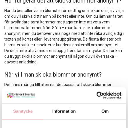
Hur fungerar det att skicka blommor anonymt?
När du beställer via en blomsterförmedling online kan du själv välja
om du vill skriva ditt namn på kortet eller inte. Om du lämnar fältet
för avsändare tomt kommer mottagaren inte att veta vem
blommorna kommer från. Så ja – man kan skicka blommor
anonymt, men du behöver vara noga med att inte råka avslöja dig i
texten på kortet eller i leveransuppgifterna. De flesta florister och
blomsterbutiker respekterar kundens önskemål om anonymitet.
De delar inte ut avsändarens uppgifter utan samtycke. Därför kan
du tryggt skicka blommor anonymt till någon du vill överraska –
oavsett anledning.
När vill man skicka blommor anonymt?
Det finns många tillfällen när det passar att skicka blommor
anonymt:
Som en romantisk gest från en hemlig beundrare
För att visa omtanke utan att dra uppmärksamhet till sig
Samtycke
Information
Om
själv
För att säga tack på ett diskret sätt
Som en överraskning till någon du vill glädja