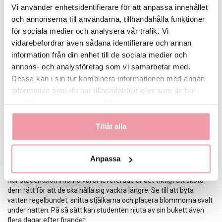
Studentinspiration för blombuketter
Vi använder enhetsidentifierare för att anpassa innehållet
och annonserna till användarna, tillhandahålla funktioner
För att skapa en unik och inspirerande studentbukett kan du
för sociala medier och analysera vår trafik. Vi
kombinera olika blommor och färger. Ljusgula och
vita blommor
vidarebefordrar även sådana identifierare och annan
ger en fräsch och stilren känsla, medan färgglada kombinationer
med blå, rosa och lila blommor kan skapa en lekfull och livlig
information från din enhet till de sociala medier och
effekt. Att välja rätt färger kan förhöja firandets tema.
annons- och analysföretag som vi samarbetar med.
Dessa kan i sin tur kombinera informationen med annan
Alternativa blomstergåvor
information som du har tillhandahållit eller som de har
Förutom traditionella buketter kan du även överraska studenten
samlat in när du har använt deras tjänster.
med andra blommiga alternativ, såsom blomsterkransar,
dekorativa blomsterarrangemang eller en liten krukväxt som
Tillåt alla
minne av studentdagen. Dessa alternativ ger en personlig touch
och kan även bli en fin inredningsdetalj.
Anpassa
Tips för att hålla blommorna fräscha längre
När studentblommorna väl är levererade är det viktigt att sköta
dem rätt för att de ska hålla sig vackra längre. Se till att byta
vatten regelbundet, snitta stjälkarna och placera blommorna svalt
under natten. På så sätt kan studenten njuta av sin bukett även
flera dagar efter firandet.