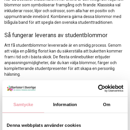
blommor som symboliserar framgång och firande. Klassiska val
inkluderar rosor, liljor och solrosor, som alla har en positiv och
uppmuntrande innebörd. Kombinera gärna dessa blommor med
blågula band för att spegla den svenska studenttraditionen.
Så fungerar leverans av studentblommor
Att få studentblommor levererade är en smidig process. Genom
att välja en pålitlig florist kan du säkerställa att buketten kommer
fram i tid och i bästa skick. De flesta onlinebutiker erbjuder
anpassningsmöjligheter, där du kan välja blommor, färger och
kompletterande studentpresenter för att skapa en personlig
hälsning.
Skicka blommor med en personlig hälsning
För att göra gåvan extra speciell kan du
skicka blommor
tillsammans med en personlig hälsning. Många florister erbjuder
Samtycke
Information
Om
möjligheten att bifoga ett gratulationskort där du kan skriva några
uppmuntrande ord till studenten. En personlig hälsning gör
buketten ännu mer minnesvärd och betydelsefull.
Denna webbplats använder cookies