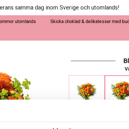
erans samma dag inom Sverige och utomlands!
lommor utomlands
Skicka choklad & delikatesser med bu
B
Vä
345 kr
445 kr 
Storsälj