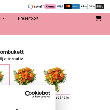
d
Presentkort
lombukett
lj alternativ
-
645 kr
Eget, minst 345 kr
are