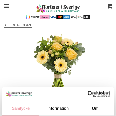
TILL STARTSIDAN
Bilden är endast ett exempel
Blombukett
Samtycke
Information
Om
Välj alternativ