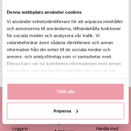
Denna webbplats använder cookies
Vi använder enhetsidentifierare för att anpassa innehållet
och annonserna till användarna, tillhandahålla funktioner
för sociala medier och analysera vår trafik. Vi
355 kr
435 kr
545 kr
Eget, minst
355 kr
vidarebefordrar även sådana identifierare och annan
information från din enhet till de sociala medier och
annons- och analysföretag som vi samarbetar med.
LÄGG I VARUKORGEN
Dessa kan i sin tur kombinera informationen med annan
information som du har tillhandahållit eller som de har
Produktinformation
Läs mer
samlat in när du har använt deras tjänster.
Tillåt alla
Kontakta oss
Information
Handla
Kontakta kundtjänst
Om oss
Så här beställer du
Anpassa
Ansökan -
Om cookies
Köp- och
Blomsterbutik
leveransvillkor
Frågor & Svar
Logga in -
Handla med