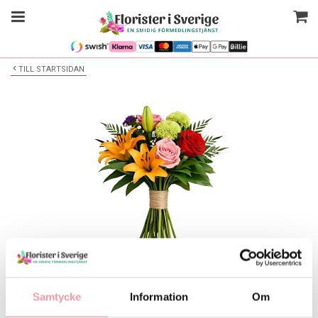
TILL STARTSIDAN
Bilden är endast ett exempel
Floristen skapar - Uppvaktning
Samtycke
Information
Om
Välj alternativ