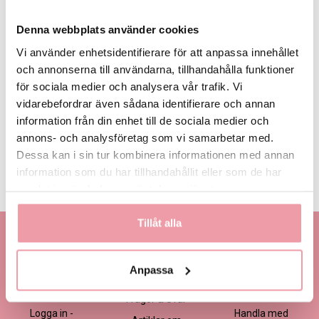
Denna webbplats använder cookies
Vi använder enhetsidentifierare för att anpassa innehållet
och annonserna till användarna, tillhandahålla funktioner
för sociala medier och analysera vår trafik. Vi
395 kr
495 kr -
595 kr
Eget, minst
Favorit
395 kr
vidarebefordrar även sådana identifierare och annan
information från din enhet till de sociala medier och
annons- och analysföretag som vi samarbetar med.
LÄGG I VARUKORGEN
Dessa kan i sin tur kombinera informationen med annan
information som du har tillhandahållit eller som de har
Produktinformation
Läs mer
samlat in när du har använt deras tjänster.
Tillåt alla
Kontakta oss
Information
Handla
Kontakta kundtjänst
Om oss
Så här beställer du
Anpassa
Ansökan -
Om cookies
Köp- och
Blomsterbutik
leveransvillkor
Frågor & Svar
Logga in -
Handla med