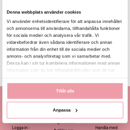
Denna webbplats använder cookies
Vi använder enhetsidentifierare för att anpassa innehållet
och annonserna till användarna, tillhandahålla funktioner
för sociala medier och analysera vår trafik. Vi
395 kr
495 kr
595 kr
Eget, minst
395 kr
vidarebefordrar även sådana identifierare och annan
information från din enhet till de sociala medier och
annons- och analysföretag som vi samarbetar med.
LÄGG I VARUKORGEN
Dessa kan i sin tur kombinera informationen med annan
information som du har tillhandahållit eller som de har
Produktinformation
Läs mer
samlat in när du har använt deras tjänster.
Tillåt alla
Kontakta oss
Information
Handla
Kontakta kundtjänst
Om oss
Så här beställer du
Anpassa
Ansökan -
Om cookies
Köp- och
Blomsterbutik
leveransvillkor
Frågor & Svar
Logga in -
Handla med