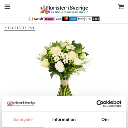
TILL STARTSIDAN
Bilden är endast ett exempel
Blombukett
Samtycke
Information
Om
Välj alternativ