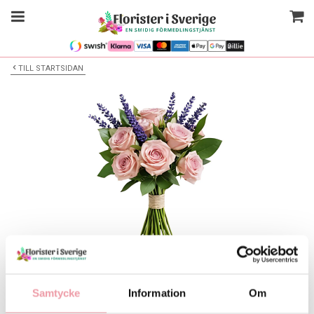
TILL STARTSIDAN
Bilden är endast ett exempel
Blombukett
Samtycke
Information
Om
Välj alternativ