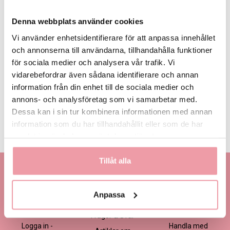
Denna webbplats använder cookies
Vi använder enhetsidentifierare för att anpassa innehållet
och annonserna till användarna, tillhandahålla funktioner
för sociala medier och analysera vår trafik. Vi
495 kr
595 kr
695 kr
Eget, minst
495 kr
vidarebefordrar även sådana identifierare och annan
information från din enhet till de sociala medier och
annons- och analysföretag som vi samarbetar med.
LÄGG I VARUKORGEN
Dessa kan i sin tur kombinera informationen med annan
information som du har tillhandahållit eller som de har
Produktinformation
Läs mer
samlat in när du har använt deras tjänster.
Tillåt alla
Kontakta oss
Information
Handla
Kontakta kundtjänst
Om oss
Så här beställer du
Anpassa
Ansökan -
Om cookies
Köp- och
Blomsterbutik
leveransvillkor
Frågor & Svar
Logga in -
Handla med