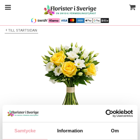
TILL STARTSIDAN
Bilden är endast ett exempel
Blombukett
Samtycke
Information
Om
Välj alternativ