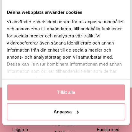
Denna webbplats använder cookies
Vi använder enhetsidentifierare för att anpassa innehållet
och annonserna till användarna, tillhandahålla funktioner
för sociala medier och analysera vår trafik. Vi
425 kr
525 kr
625 kr
Eget, minst
425 kr
vidarebefordrar även sådana identifierare och annan
information från din enhet till de sociala medier och
annons- och analysföretag som vi samarbetar med.
LÄGG I VARUKORGEN
Dessa kan i sin tur kombinera informationen med annan
information som du har tillhandahållit eller som de har
Produktinformation
Läs mer
samlat in när du har använt deras tjänster.
Tillåt alla
Kontakta oss
Information
Handla
Kontakta kundtjänst
Om oss
Så här beställer du
Anpassa
Ansökan -
Om cookies
Köp- och
Blomsterbutik
leveransvillkor
Frågor & Svar
Logga in -
Handla med