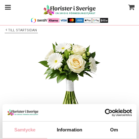
TILL STARTSIDAN
Bilden är endast ett exempel
Blombukett
Samtycke
Information
Om
Välj alternativ