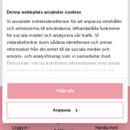
Denna webbplats använder cookies
Vi använder enhetsidentifierare för att anpassa innehållet
och annonserna till användarna, tillhandahålla funktioner
för sociala medier och analysera vår trafik. Vi
385 kr
485 kr
595 kr
Eget, minst
385 kr
vidarebefordrar även sådana identifierare och annan
information från din enhet till de sociala medier och
annons- och analysföretag som vi samarbetar med.
LÄGG I VARUKORGEN
Dessa kan i sin tur kombinera informationen med annan
information som du har tillhandahållit eller som de har
Produktinformation
Läs mer
samlat in när du har använt deras tjänster.
Tillåt alla
Kontakta oss
Information
Handla
Kontakta kundtjänst
Om oss
Så här beställer du
Anpassa
Ansökan -
Om cookies
Köp- och
Blomsterbutik
leveransvillkor
Frågor & Svar
Logga in -
Handla med