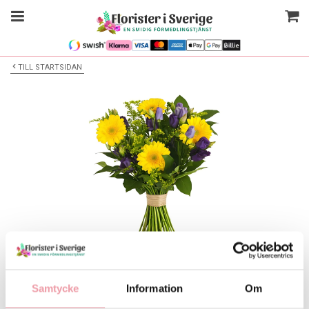
TILL STARTSIDAN
Bilden är endast ett exempel
Blombukett
Samtycke
Information
Om
Välj alternativ