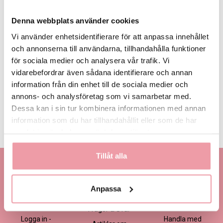
Denna webbplats använder cookies
Vi använder enhetsidentifierare för att anpassa innehållet
och annonserna till användarna, tillhandahålla funktioner
för sociala medier och analysera vår trafik. Vi
335 kr
435 kr
535 kr
Eget, minst
335 kr
vidarebefordrar även sådana identifierare och annan
information från din enhet till de sociala medier och
annons- och analysföretag som vi samarbetar med.
LÄGG I VARUKORGEN
Dessa kan i sin tur kombinera informationen med annan
information som du har tillhandahållit eller som de har
Produktinformation
Läs mer
samlat in när du har använt deras tjänster.
Tillåt alla
Kontakta oss
Information
Handla
Kontakta kundtjänst
Om oss
Så här beställer du
Anpassa
Ansökan -
Om cookies
Köp- och
Blomsterbutik
leveransvillkor
Frågor & Svar
Logga in -
Handla med