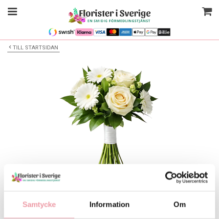
TILL STARTSIDAN
Bilden är endast ett exempel
Blombukett
Samtycke
Information
Om
Välj alternativ