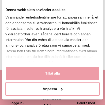
Denna webbplats använder cookies
Vi använder enhetsidentifierare för att anpassa innehållet
och annonserna till användarna, tillhandahålla funktioner
för sociala medier och analysera vår trafik. Vi
385 kr
485 kr
595 kr
Eget, minst
385 kr
vidarebefordrar även sådana identifierare och annan
information från din enhet till de sociala medier och
annons- och analysföretag som vi samarbetar med.
LÄGG I VARUKORGEN
Dessa kan i sin tur kombinera informationen med annan
information som du har tillhandahållit eller som de har
Produktinformation
Läs mer
samlat in när du har använt deras tjänster.
Tillåt alla
Kontakta oss
Information
Handla
Kontakta kundtjänst
Om oss
Så här beställer du
Anpassa
Ansökan -
Om cookies
Köp- och
Blomsterbutik
leveransvillkor
Frågor & Svar
Logga in -
Handla med