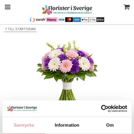
TILL STARTSIDAN
Bilden är endast ett exempel
Blombukett
Samtycke
Information
Om
Välj alternativ