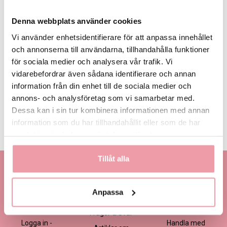
Denna webbplats använder cookies
Vi använder enhetsidentifierare för att anpassa innehållet
och annonserna till användarna, tillhandahålla funktioner
för sociala medier och analysera vår trafik. Vi
495 kr
595 kr
695 kr
Eget, minst
495 kr
vidarebefordrar även sådana identifierare och annan
information från din enhet till de sociala medier och
annons- och analysföretag som vi samarbetar med.
LÄGG I VARUKORGEN
Dessa kan i sin tur kombinera informationen med annan
information som du har tillhandahållit eller som de har
Produktinformation
Läs mer
samlat in när du har använt deras tjänster.
Tillåt alla
Kontakta oss
Information
Handla
Kontakta kundtjänst
Om oss
Så här beställer du
Anpassa
Ansökan -
Om cookies
Köp- och
Blomsterbutik
leveransvillkor
Frågor & Svar
Logga in -
Handla med