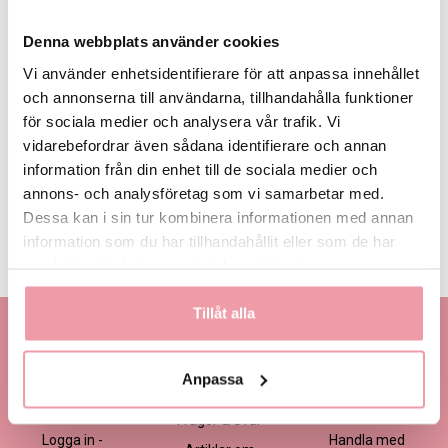
Denna webbplats använder cookies
Vi använder enhetsidentifierare för att anpassa innehållet
och annonserna till användarna, tillhandahålla funktioner
för sociala medier och analysera vår trafik. Vi
445 kr
545 kr
645 kr
Eget, minst
445 kr
vidarebefordrar även sådana identifierare och annan
information från din enhet till de sociala medier och
annons- och analysföretag som vi samarbetar med.
LÄGG I VARUKORGEN
Dessa kan i sin tur kombinera informationen med annan
information som du har tillhandahållit eller som de har
Produktinformation
Läs mer
samlat in när du har använt deras tjänster.
Tillåt alla
Kontakta oss
Information
Handla
Kontakta kundtjänst
Om oss
Så här beställer du
Anpassa
Ansökan -
Om cookies
Köp- och
Blomsterbutik
leveransvillkor
Frågor & Svar
Logga in -
Handla med