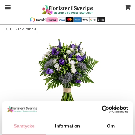
TILL STARTSIDAN
Bilden är endast ett exempel
Blombukett
Samtycke
Information
Om
Välj alternativ