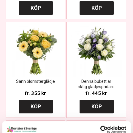
KÖP
KÖP
Sann blomsterglädje
Denna bukett är
riktig glädjespridare
fr.
355 kr
fr.
445 kr
KÖP
KÖP