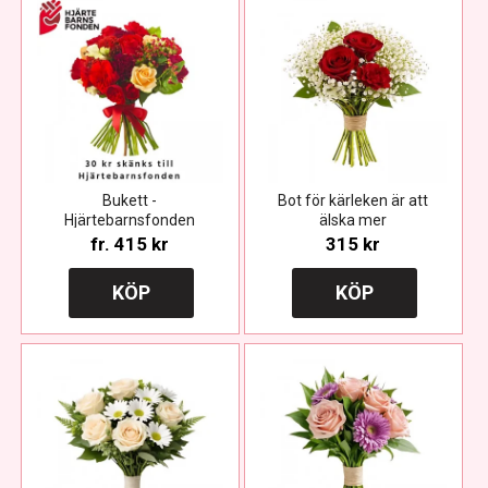
Bukett -
Bot för kärleken är att
Hjärtebarnsfonden
älska mer
fr.
415 kr
315 kr
KÖP
KÖP