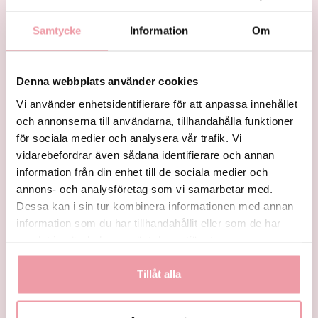
Samtycke
Information
Om
Denna webbplats använder cookies
Vi använder enhetsidentifierare för att anpassa innehållet
Solens strålar värmer som
En varm blomsterbukett
och annonserna till användarna, tillhandahålla funktioner
denna bukett
för sociala medier och analysera vår trafik. Vi
fr.
425 kr
fr.
495 kr
vidarebefordrar även sådana identifierare och annan
information från din enhet till de sociala medier och
KÖP
KÖP
annons- och analysföretag som vi samarbetar med.
Dessa kan i sin tur kombinera informationen med annan
information som du har tillhandahållit eller som de har
samlat in när du har använt deras tjänster.
Tillåt alla