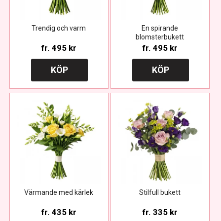
Trendig och varm
En spirande
blomsterbukett
fr.
495 kr
fr.
495 kr
KÖP
KÖP
Värmande med kärlek
Stilfull bukett
fr.
435 kr
fr.
335 kr