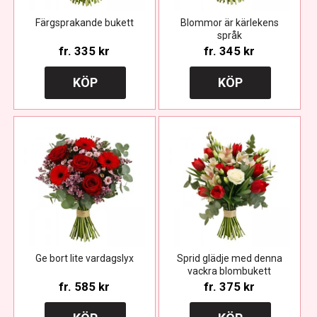
Färgsprakande bukett
Blommor är kärlekens
språk
fr.
335 kr
fr.
345 kr
KÖP
KÖP
Ge bort lite vardagslyx
Sprid glädje med denna
vackra blombukett
fr.
585 kr
fr.
375 kr