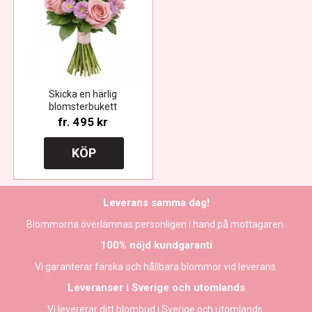
Skicka en härlig
blomsterbukett
fr.
495 kr
KÖP
Leverans samma dag!
Blommorna överlämnas personligen i hand på mottagaren.
100% nöjd kundgaranti
Vi garanterar färska och hållbara blommor vid leverans.
Leveranser i Sverige och utomlands
Vi levererar ditt blombud i Sverige och utomlands.