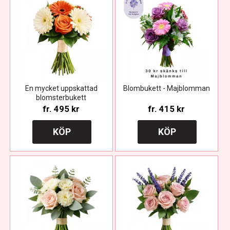
En mycket uppskattad
Blombukett - Majblomman
blomsterbukett
fr.
495 kr
fr.
415 kr
KÖP
KÖP