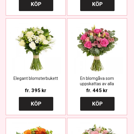
KÖP
KÖP
Elegant blomsterbukett
En blomgåva som
uppskattas av alla
fr.
395 kr
fr.
445 kr
KÖP
KÖP