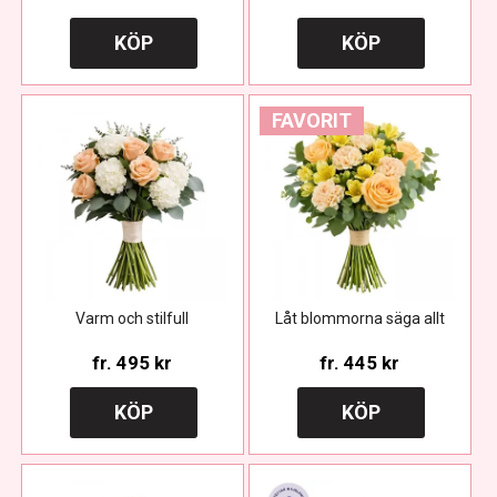
KÖP
KÖP
FAVORIT
Varm och stilfull
Låt blommorna säga allt
fr.
495 kr
fr.
445 kr
KÖP
KÖP