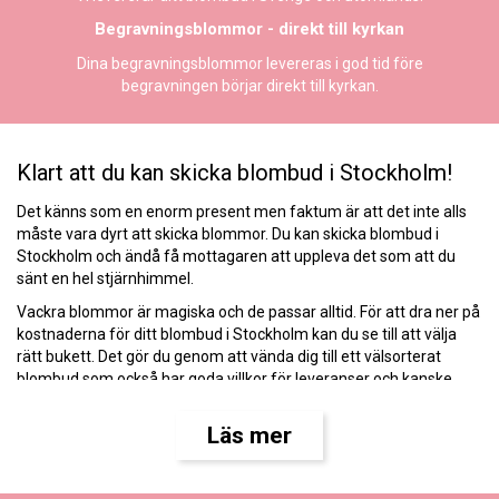
Begravningsblommor - direkt till kyrkan
Dina begravningsblommor levereras i god tid före
begravningen börjar direkt till kyrkan.
Klart att du kan skicka blombud i Stockholm!
Det känns som en enorm present men faktum är att det inte alls
måste vara dyrt att skicka blommor. Du kan skicka blombud i
Stockholm och ändå få mottagaren att uppleva det som att du
sänt en hel stjärnhimmel.
Vackra blommor är magiska och de passar alltid. För att dra ner på
kostnaderna för ditt blombud i Stockholm kan du se till att välja
rätt bukett. Det gör du genom att vända dig till ett välsorterat
blombud som också har goda villkor för leveranser och kanske
gratis leverans vid vissa tillfällen.
Läs mer
Hur mycket kostar det att skicka blommor med
leverans?