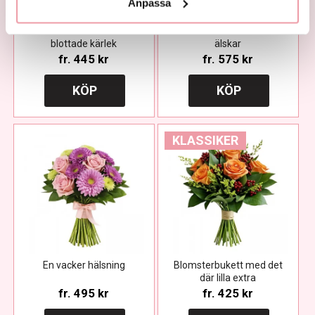
Anpassa
Blommorna äro växternas
Ett blomsterbud som alla
blottade kärlek
älskar
fr.
445 kr
fr.
575 kr
KÖP
KÖP
KLASSIKER
En vacker hälsning
Blomsterbukett med det
där lilla extra
fr.
495 kr
fr.
425 kr