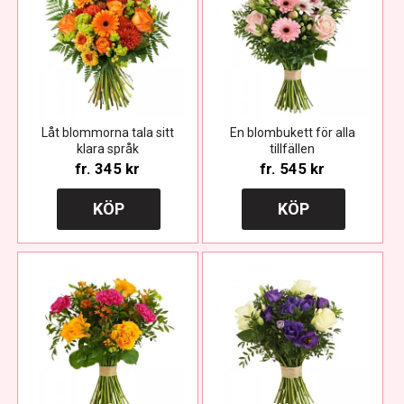
Låt blommorna tala sitt
En blombukett för alla
klara språk
tillfällen
fr.
345 kr
fr.
545 kr
KÖP
KÖP