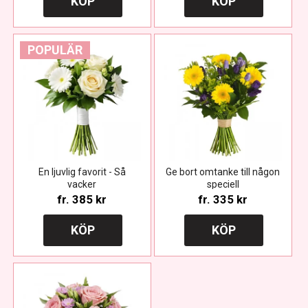
KÖP
KÖP
POPULÄR
En ljuvlig favorit - Så
Ge bort omtanke till någon
vacker
speciell
fr.
385 kr
fr.
335 kr
KÖP
KÖP