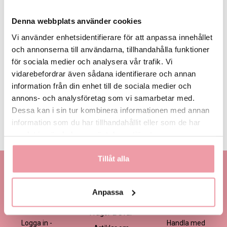
Denna webbplats använder cookies
Vi använder enhetsidentifierare för att anpassa innehållet
och annonserna till användarna, tillhandahålla funktioner
för sociala medier och analysera vår trafik. Vi
395 kr
495 kr
595 kr
Eget, minst
395 kr
vidarebefordrar även sådana identifierare och annan
information från din enhet till de sociala medier och
annons- och analysföretag som vi samarbetar med.
LÄGG I VARUKORGEN
Dessa kan i sin tur kombinera informationen med annan
information som du har tillhandahållit eller som de har
Produktinformation
Läs mer
samlat in när du har använt deras tjänster.
Tillåt alla
Kontakta oss
Information
Handla
Kontakta kundtjänst
Om oss
Så här beställer du
Anpassa
Ansökan -
Om cookies
Köp- och
Blomsterbutik
leveransvillkor
Frågor & Svar
Logga in -
Handla med