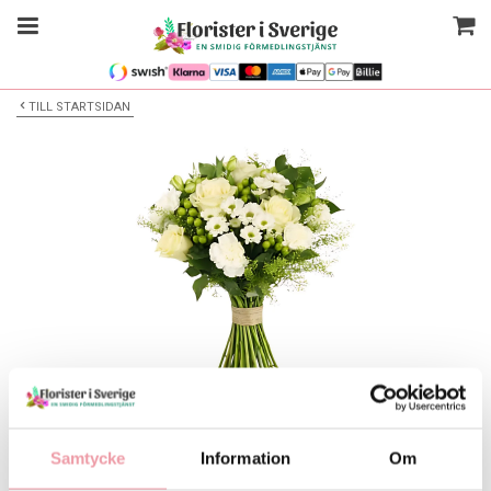
TILL STARTSIDAN
Bilden är endast ett exempel
Blombukett
Samtycke
Information
Om
Välj alternativ