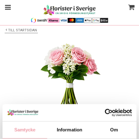
TILL STARTSIDAN
Bilden är endast ett exempel
Floristen skapar - Alla tillfällen
Samtycke
Information
Om
Välj alternativ