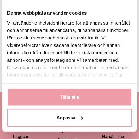
Denna webbplats använder cookies
Vi använder enhetsidentifierare för att anpassa innehållet
och annonserna till användarna, tillhandahålla funktioner
för sociala medier och analysera vår trafik. Vi
395 kr
495 kr -
595 kr
Eget, minst
Favorit
395 kr
vidarebefordrar även sådana identifierare och annan
information från din enhet till de sociala medier och
annons- och analysföretag som vi samarbetar med.
LÄGG I VARUKORGEN
Dessa kan i sin tur kombinera informationen med annan
information som du har tillhandahållit eller som de har
Produktinformation
Läs mer
samlat in när du har använt deras tjänster.
Tillåt alla
Kontakta oss
Information
Handla
Kontakta kundtjänst
Om oss
Så här beställer du
Anpassa
Ansökan -
Om cookies
Köp- och
Blomsterbutik
leveransvillkor
Frågor & Svar
Logga in -
Handla med