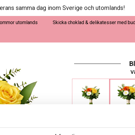
erans samma dag inom Sverige och utomlands!
lommor utomlands
Skicka choklad & delikatesser med bu
B
Vä
495 kr
595 kr
LÄGG