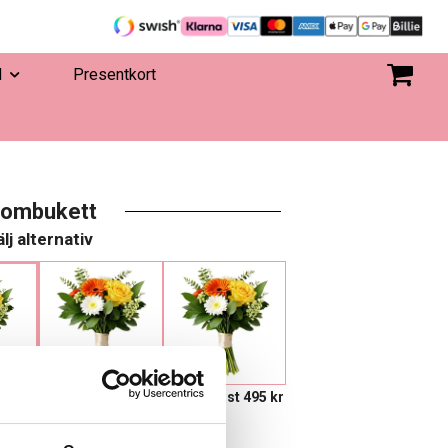
d
Presentkort
lombukett
lj alternativ
695 kr
Eget, minst 495 kr
 I VARUKORGEN