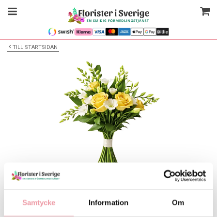
TILL STARTSIDAN
Bilden är endast ett exempel
Blombukett
Samtycke
Information
Om
Välj alternativ