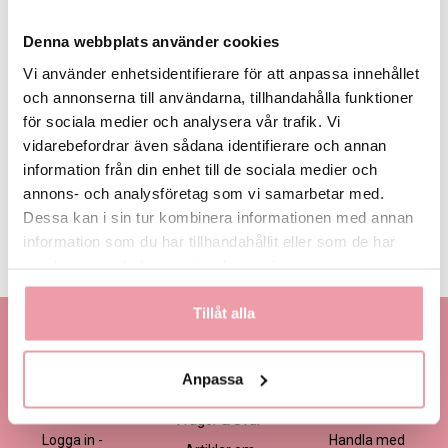
Denna webbplats använder cookies
Vi använder enhetsidentifierare för att anpassa innehållet
och annonserna till användarna, tillhandahålla funktioner
för sociala medier och analysera vår trafik. Vi
435 kr
535 kr
635 kr
Eget, minst
435 kr
vidarebefordrar även sådana identifierare och annan
information från din enhet till de sociala medier och
annons- och analysföretag som vi samarbetar med.
LÄGG I VARUKORGEN
Dessa kan i sin tur kombinera informationen med annan
information som du har tillhandahållit eller som de har
Produktinformation
Läs mer
samlat in när du har använt deras tjänster.
Tillåt alla
Kontakta oss
Information
Handla
Kontakta kundtjänst
Om oss
Så här beställer du
Anpassa
Ansökan -
Om cookies
Köp- och
Blomsterbutik
leveransvillkor
Frågor & Svar
Logga in -
Handla med