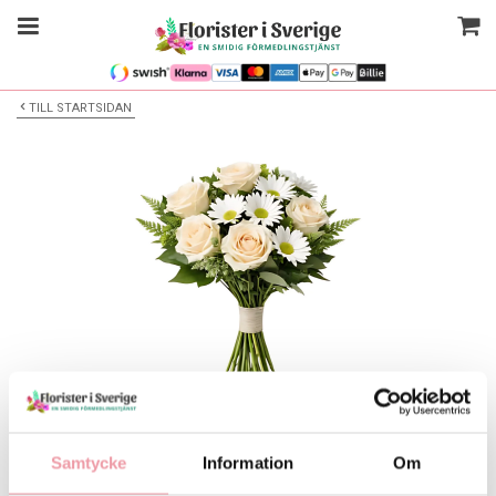
TILL STARTSIDAN
Bilden är endast ett exempel
Blombukett
Samtycke
Information
Om
Välj alternativ