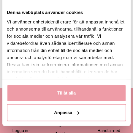
Denna webbplats använder cookies
Vi använder enhetsidentifierare för att anpassa innehållet
och annonserna till användarna, tillhandahålla funktioner
för sociala medier och analysera vår trafik. Vi
445 kr
545 kr
645 kr
Eget, minst
445 kr
vidarebefordrar även sådana identifierare och annan
information från din enhet till de sociala medier och
annons- och analysföretag som vi samarbetar med.
LÄGG I VARUKORGEN
Dessa kan i sin tur kombinera informationen med annan
information som du har tillhandahållit eller som de har
Produktinformation
Läs mer
samlat in när du har använt deras tjänster.
Tillåt alla
Kontakta oss
Information
Handla
Kontakta kundtjänst
Om oss
Så här beställer du
Anpassa
Ansökan -
Om cookies
Köp- och
Blomsterbutik
leveransvillkor
Frågor & Svar
Logga in -
Handla med