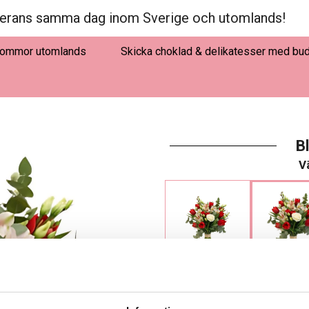
erans samma dag inom Sverige och utomlands!
lommor utomlands
Skicka choklad & delikatesser med bu
B
Vä
375 kr
425 kr
LÄGG