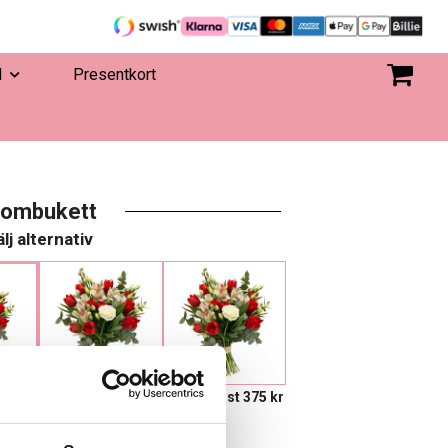
d
Presentkort
lombukett
lj alternativ
595 kr
Eget, minst 375 kr
 I VARUKORGEN