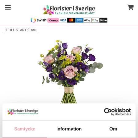
TILL STARTSIDAN
Bilden är endast ett exempel
Blombukett
Samtycke
Information
Om
Välj alternativ