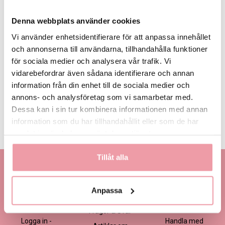
Denna webbplats använder cookies
Vi använder enhetsidentifierare för att anpassa innehållet
och annonserna till användarna, tillhandahålla funktioner
för sociala medier och analysera vår trafik. Vi
335 kr
465 kr
595 kr
Eget, minst
335 kr
vidarebefordrar även sådana identifierare och annan
information från din enhet till de sociala medier och
annons- och analysföretag som vi samarbetar med.
LÄGG I VARUKORGEN
Dessa kan i sin tur kombinera informationen med annan
information som du har tillhandahållit eller som de har
Produktinformation
Läs mer
samlat in när du har använt deras tjänster.
Tillåt alla
Kontakta oss
Information
Handla
Kontakta kundtjänst
Om oss
Så här beställer du
Anpassa
Ansökan -
Om cookies
Köp- och
Blomsterbutik
leveransvillkor
Frågor & Svar
Logga in -
Handla med