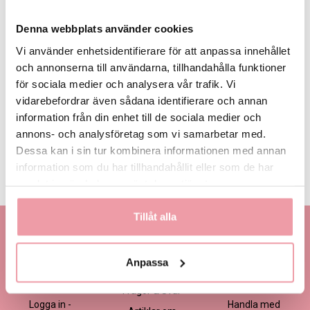
Denna webbplats använder cookies
Vi använder enhetsidentifierare för att anpassa innehållet
och annonserna till användarna, tillhandahålla funktioner
för sociala medier och analysera vår trafik. Vi
445 kr
545 kr -
645 kr
Eget, minst
Storsäljare
445 kr
vidarebefordrar även sådana identifierare och annan
information från din enhet till de sociala medier och
annons- och analysföretag som vi samarbetar med.
LÄGG I VARUKORGEN
Dessa kan i sin tur kombinera informationen med annan
information som du har tillhandahållit eller som de har
Produktinformation
Läs mer
samlat in när du har använt deras tjänster.
Tillåt alla
Kontakta oss
Information
Handla
Kontakta kundtjänst
Om oss
Så här beställer du
Anpassa
Ansökan -
Om cookies
Köp- och
Blomsterbutik
leveransvillkor
Frågor & Svar
Logga in -
Handla med