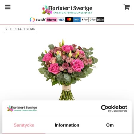
TILL STARTSIDAN
Bilden är endast ett exempel
Blombukett
Samtycke
Information
Om
Välj alternativ