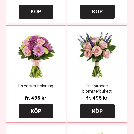
KÖP
KÖP
En vacker hälsning
En spirande
blomsterbukett
fr.
495 kr
fr.
495 kr
KÖP
KÖP