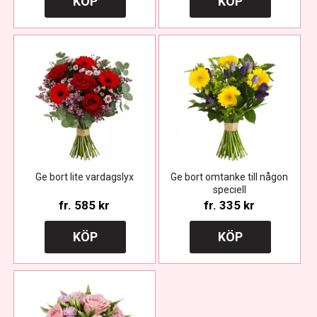
KÖP
KÖP
Ge bort lite vardagslyx
Ge bort omtanke till någon
speciell
fr.
585 kr
fr.
335 kr
KÖP
KÖP