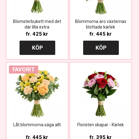
Blomsterbukett med det
Blommorna äro växternas
där lilla extra
blottade kärlek
fr.
425 kr
fr.
445 kr
KÖP
KÖP
FAVORIT
Låt blommorna säga allt
Floristen skapar - Kärlek
fr.
445 kr
fr.
395 kr