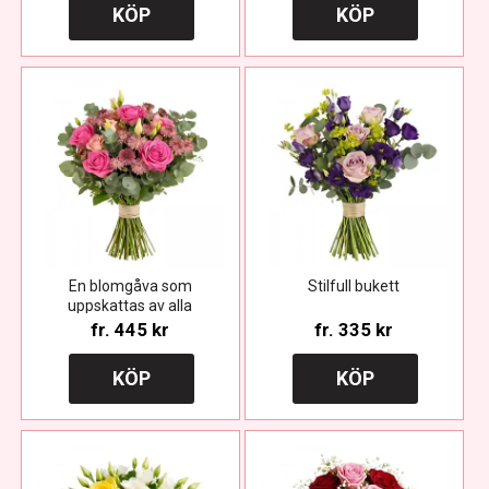
KÖP
KÖP
En blomgåva som
Stilfull bukett
uppskattas av alla
fr.
445 kr
fr.
335 kr
KÖP
KÖP