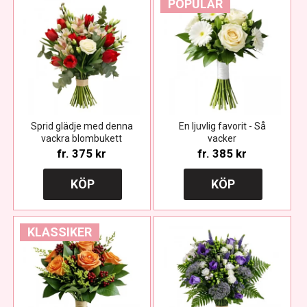
POPULÄR
Sprid glädje med denna
En ljuvlig favorit - Så
vackra blombukett
vacker
fr.
375 kr
fr.
385 kr
KÖP
KÖP
KLASSIKER