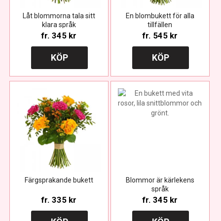
Låt blommorna tala sitt
En blombukett för alla
klara språk
tillfällen
fr.
345 kr
fr.
545 kr
KÖP
KÖP
Färgsprakande bukett
Blommor är kärlekens
språk
fr.
335 kr
fr.
345 kr