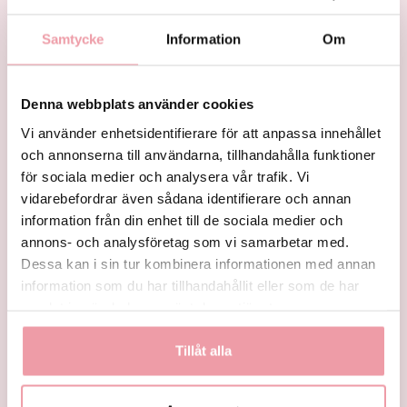
Samtycke
Information
Om
Denna webbplats använder cookies
Vi använder enhetsidentifierare för att anpassa innehållet
En vacker blomsterbukett
Sann blomsterglädje
och annonserna till användarna, tillhandahålla funktioner
för sociala medier och analysera vår trafik. Vi
fr.
495 kr
fr.
355 kr
vidarebefordrar även sådana identifierare och annan
information från din enhet till de sociala medier och
KÖP
KÖP
annons- och analysföretag som vi samarbetar med.
Dessa kan i sin tur kombinera informationen med annan
information som du har tillhandahållit eller som de har
samlat in när du har använt deras tjänster.
Tillåt alla