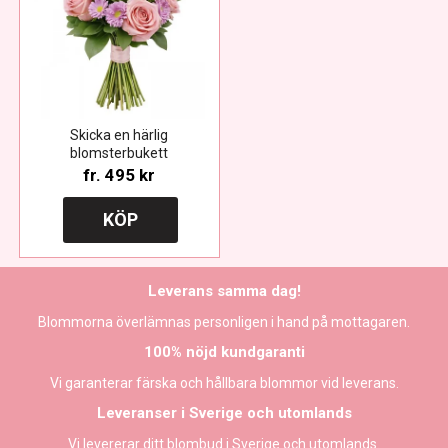
Skicka en härlig
blomsterbukett
fr.
495 kr
KÖP
Leverans samma dag!
Blommorna överlämnas personligen i hand på mottagaren.
100% nöjd kundgaranti
Vi garanterar färska och hållbara blommor vid leverans.
Leveranser i Sverige och utomlands
Vi levererar ditt blombud i Sverige och utomlands.