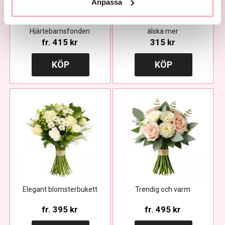
Anpassa
Bukett -
Bot för kärleken är att
Hjärtebarnsfonden
älska mer
fr.
415 kr
315 kr
KÖP
KÖP
Elegant blomsterbukett
Trendig och varm
fr.
395 kr
fr.
495 kr