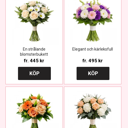
En strålande
Elegant och kärleksfull
blomsterbukett
fr.
445 kr
fr.
495 kr
KÖP
KÖP