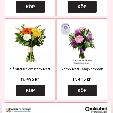
KÖP
KÖP
Så stilfull blomsterbukett
Blombukett - Majblomman
fr.
495 kr
fr.
415 kr
KÖP
KÖP