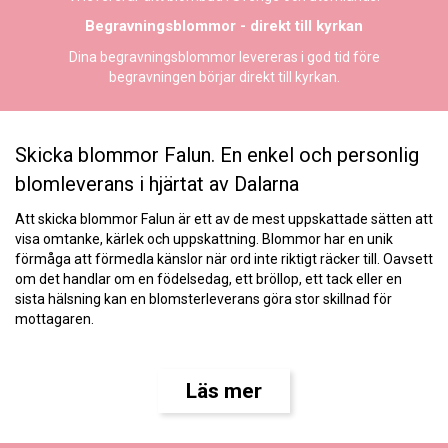
Begravningsblommor - direkt till kyrkan
Dina begravningsblommor levereras i god tid före
begravningen börjar direkt till kyrkan.
Skicka blommor Falun. En enkel och personlig
blomleverans i hjärtat av Dalarna
Att skicka blommor Falun är ett av de mest uppskattade sätten att
visa omtanke, kärlek och uppskattning. Blommor har en unik
förmåga att förmedla känslor när ord inte riktigt räcker till. Oavsett
om det handlar om en födelsedag, ett bröllop, ett tack eller en
sista hälsning kan en blomsterleverans göra stor skillnad för
mottagaren.
Genom Florister i Sverige är det enkelt att skicka blommor Falun
snabbt, smidigt och med hög kvalitet. Med lokala florister i
Läs mer
området kan varje bukett bindas för hand och levereras direkt till
mottagarens dörr. Resultatet är färska blommor, vackra
arrangemang och en personlig leverans som verkligen uppskattas.