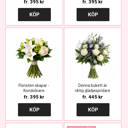
fr.
395 kr
fr.
395 kr
KÖP
KÖP
Floristen skapar -
Denna bukett är
Kondoleans
riktig glädjespridare
fr.
395 kr
fr.
445 kr
KÖP
KÖP