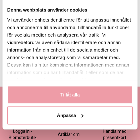
Denna webbplats använder cookies
Vi använder enhetsidentifierare för att anpassa innehållet
och annonserna till användarna, tillhandahålla funktioner
för sociala medier och analysera vår trafik. Vi
315 kr
vidarebefordrar även sådana identifierare och annan
information från din enhet till de sociala medier och
LÄGG I VARUKORGEN
annons- och analysföretag som vi samarbetar med.
Dessa kan i sin tur kombinera informationen med annan
information som du har tillhandahållit eller som de har
Produktinformation
Läs mer
samlat in när du har använt deras tjänster.
Tillåt alla
Kontakta oss
Information
Handla
Kontakta kundtjänst
Om oss
Så här beställer du
Anpassa
Ansökan -
Om cookies
Köp- och
Blomsterbutik
leveransvillkor
Frågor & Svar
Logga in -
Handla med
Artiklar om
Blomsterbutik
presentkort