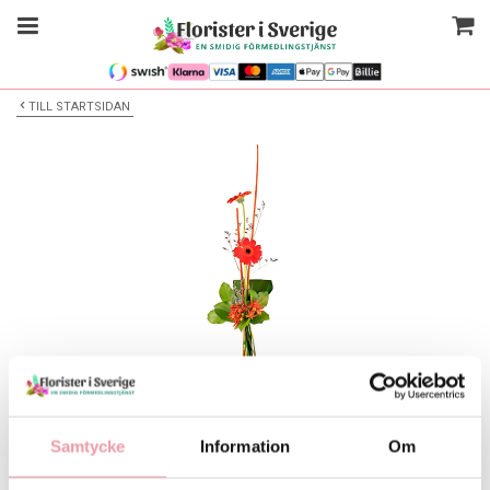
TILL STARTSIDAN
Bilden är endast ett exempel
Nivåbukett
Samtycke
Information
Om
Välj alternativ