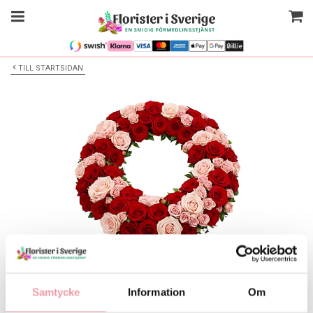
TILL STARTSIDAN
Bilden är endast ett exempel
Begravningskrans
Samtycke
Information
Om
Välj alternativ