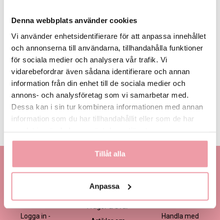
Denna webbplats använder cookies
Vi använder enhetsidentifierare för att anpassa innehållet
och annonserna till användarna, tillhandahålla funktioner
för sociala medier och analysera vår trafik. Vi
2 595 kr (30-
3 195 kr (40-
3 795 kr (50-
Eget, minst 2
35 cm)
45 cm)
55 cm)
595 kr
vidarebefordrar även sådana identifierare och annan
information från din enhet till de sociala medier och
annons- och analysföretag som vi samarbetar med.
LÄGG I VARUKORGEN
Dessa kan i sin tur kombinera informationen med annan
information som du har tillhandahållit eller som de har
Produktinformation
Läs mer
samlat in när du har använt deras tjänster.
Tillåt alla
Kontakta oss
Information
Handla
Kontakta kundtjänst
Om oss
Så här beställer du
Anpassa
Ansökan -
Om cookies
Köp- och
Blomsterbutik
leveransvillkor
Frågor & Svar
Logga in -
Handla med