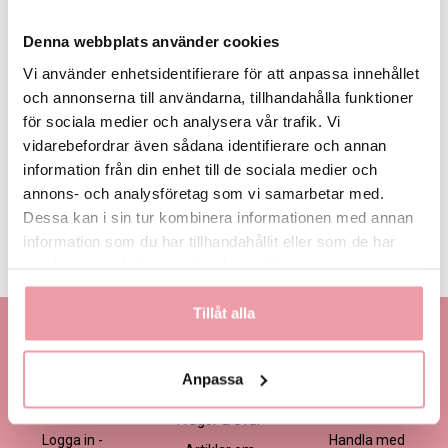
Denna webbplats använder cookies
Vi använder enhetsidentifierare för att anpassa innehållet
och annonserna till användarna, tillhandahålla funktioner
för sociala medier och analysera vår trafik. Vi
1 295 kr
1 695 kr
2 095 kr
Eget, minst 1
295 kr
vidarebefordrar även sådana identifierare och annan
information från din enhet till de sociala medier och
annons- och analysföretag som vi samarbetar med.
LÄGG I VARUKORGEN
Dessa kan i sin tur kombinera informationen med annan
information som du har tillhandahållit eller som de har
Produktinformation
Läs mer
samlat in när du har använt deras tjänster.
Tillåt alla
Kontakta oss
Information
Handla
Kontakta kundtjänst
Om oss
Så här beställer du
Anpassa
Ansökan -
Om cookies
Köp- och
Blomsterbutik
leveransvillkor
Frågor & Svar
Logga in -
Handla med