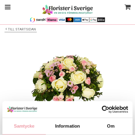
TILL STARTSIDAN
Bilden är endast ett exempel
Låg Begravningsdekoration
Samtycke
Information
Om
Välj alternativ