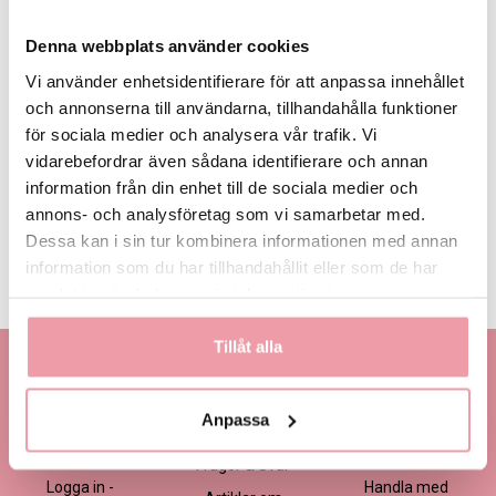
Denna webbplats använder cookies
Vi använder enhetsidentifierare för att anpassa innehållet
och annonserna till användarna, tillhandahålla funktioner
för sociala medier och analysera vår trafik. Vi
1 595 kr
1 995 kr
2 395 kr
Eget, minst 1
595 kr
vidarebefordrar även sådana identifierare och annan
information från din enhet till de sociala medier och
annons- och analysföretag som vi samarbetar med.
LÄGG I VARUKORGEN
Dessa kan i sin tur kombinera informationen med annan
information som du har tillhandahållit eller som de har
Produktinformation
Läs mer
samlat in när du har använt deras tjänster.
Tillåt alla
Kontakta oss
Information
Handla
Kontakta kundtjänst
Om oss
Så här beställer du
Anpassa
Ansökan -
Om cookies
Köp- och
Blomsterbutik
leveransvillkor
Frågor & Svar
Logga in -
Handla med