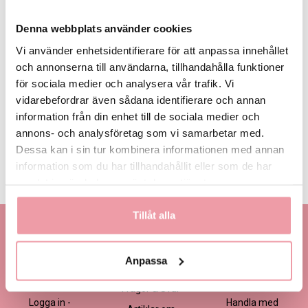
Denna webbplats använder cookies
Vi använder enhetsidentifierare för att anpassa innehållet
och annonserna till användarna, tillhandahålla funktioner
för sociala medier och analysera vår trafik. Vi
685 kr
985 kr
1 285 kr
Eget, minst
685 kr
vidarebefordrar även sådana identifierare och annan
information från din enhet till de sociala medier och
annons- och analysföretag som vi samarbetar med.
LÄGG I VARUKORGEN
Dessa kan i sin tur kombinera informationen med annan
information som du har tillhandahållit eller som de har
Produktinformation
Läs mer
samlat in när du har använt deras tjänster.
Tillåt alla
Kontakta oss
Information
Handla
Kontakta kundtjänst
Om oss
Så här beställer du
Anpassa
Ansökan -
Om cookies
Köp- och
Blomsterbutik
leveransvillkor
Frågor & Svar
Logga in -
Handla med