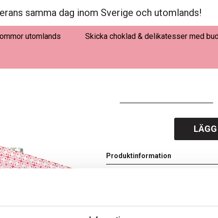
erans samma dag inom Sverige och utomlands!
lommor utomlands
Skicka choklad & delikatesser med bu
LÄGG
Produktinformation